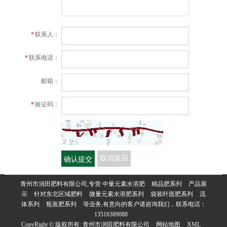
*
联系人：
*
联系电话：
邮箱：
*
验证码：
确认提交
取消返回
青州市润田肥料有限公司,专营
中量元素水溶肥
精品肥系列
产品展
示
针对东北区域肥料
微量元素水溶肥系列
袋装叶面肥系列
流
体系列
瓶装肥系列
等业务,有意向的客户请咨询我们，联系电话：
13516389088
CopyRight © 版权所有:
青州市润田肥料有限公司
网站地图
XML