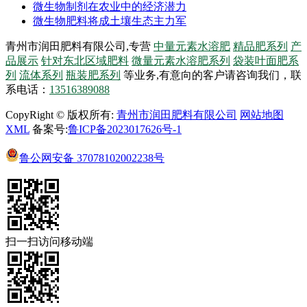
微生物制剂在农业中的经济潜力
微生物肥料将成土壤生态主力军
青州市润田肥料有限公司,专营
中量元素水溶肥
精品肥系列
产
品展示
针对东北区域肥料
微量元素水溶肥系列
袋装叶面肥系
列
流体系列
瓶装肥系列
等业务,有意向的客户请咨询我们，联
系电话：
13516389088
CopyRight © 版权所有:
青州市润田肥料有限公司
网站地图
XML
备案号:
鲁ICP备2023017626号-1
鲁公网安备
37078102002238号
扫一扫访问移动端