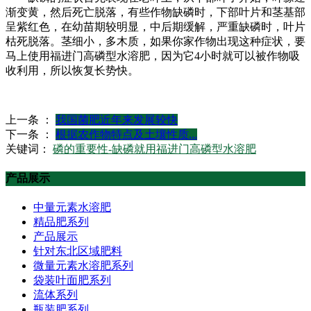
渐变黄，然后死亡脱落，有些作物缺磷时，下部叶片和茎基部
呈紫红色，在幼苗期较明显，中后期缓解，严重缺磷时，叶片
枯死脱落。茎细小，多木质，如果你家作物出现这种症状，要
马上使用福进门高磷型水溶肥，因为它4小时就可以被作物吸
收利用，所以恢复长势快。
上一条 ：
我国菌肥近年来发展较快
下一条 ：
根据农作物特点及土壤性质...
关键词：
磷的重要性-缺磷就用福进门高磷型水溶肥
产品展示
中量元素水溶肥
精品肥系列
产品展示
针对东北区域肥料
微量元素水溶肥系列
袋装叶面肥系列
流体系列
瓶装肥系列