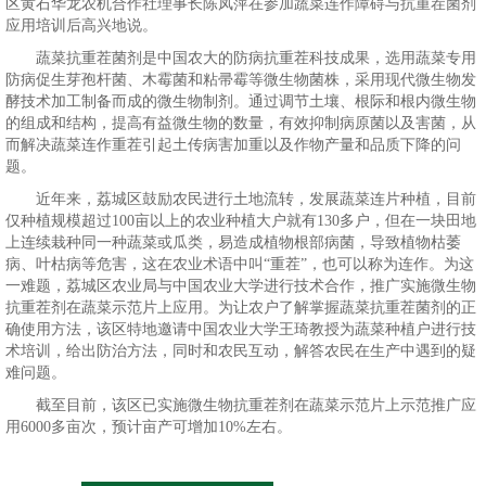
区黄石华龙农机合作社理事长陈凤萍在参加蔬菜连作障碍与抗重茬菌剂
应用培训后高兴地说。
蔬菜抗重茬菌剂是中国农大的防病抗重茬科技成果，选用蔬菜专用
防病促生芽孢杆菌、木霉菌和粘帚霉等微生物菌株，采用现代微生物发
酵技术加工制备而成的微生物制剂。通过调节土壤、根际和根内微生物
的组成和结构，提高有益微生物的数量，有效抑制病原菌以及害菌，从
而解决蔬菜连作重茬引起土传病害加重以及作物产量和品质下降的问
题。
近年来，荔城区鼓励农民进行土地流转，发展蔬菜连片种植，目前
仅种植规模超过100亩以上的农业种植大户就有130多户，但在一块田地
上连续栽种同一种蔬菜或瓜类，易造成植物根部病菌，导致植物枯萎
病、叶枯病等危害，这在农业术语中叫“重茬”，也可以称为连作。为这
一难题，荔城区农业局与中国农业大学进行技术合作，推广实施微生物
抗重茬剂在蔬菜示范片上应用。为让农户了解掌握蔬菜抗重茬菌剂的正
确使用方法，该区特地邀请中国农业大学王琦教授为蔬菜种植户进行技
术培训，给出防治方法，同时和农民互动，解答农民在生产中遇到的疑
难问题。
截至目前，该区已实施微生物抗重茬剂在蔬菜示范片上示范推广应
用6000多亩次，预计亩产可增加10%左右。