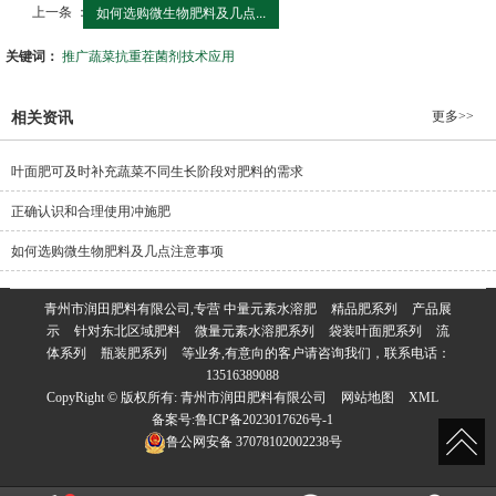
上一条 ：
如何选购微生物肥料及几点...
关键词：
推广蔬菜抗重茬菌剂技术应用
更多>>
相关资讯
叶面肥可及时补充蔬菜不同生长阶段对肥料的需求
正确认识和合理使用冲施肥
如何选购微生物肥料及几点注意事项
青州市润田肥料有限公司,专营
中量元素水溶肥
精品肥系列
产品展
示
针对东北区域肥料
微量元素水溶肥系列
袋装叶面肥系列
流
体系列
瓶装肥系列
等业务,有意向的客户请咨询我们，联系电话：
13516389088
CopyRight © 版权所有:
青州市润田肥料有限公司
网站地图
XML
备案号:
鲁ICP备2023017626号-1
鲁公网安备
37078102002238号