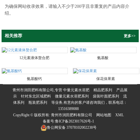
为确保网站收录效果，请输入不少于200字且非重复的产品内容介
绍。
相关推荐
更多>>
12元素液体螯合肥
氨基酸
氨基酸钙
保花保果素
青州市润田肥料有限公司,专营
中量元素水溶肥
精品肥系列
产品展
示
针对东北区域肥料
微量元素水溶肥系列
袋装叶面肥系列
流
体系列
瓶装肥系列
等业务,有意向的客户请咨询我们，联系电话：
13516389088
CopyRight © 版权所有:
青州市润田肥料有限公司
网站地图
XML
备案号:
鲁ICP备2023017626号-1
鲁公网安备
37078102002238号