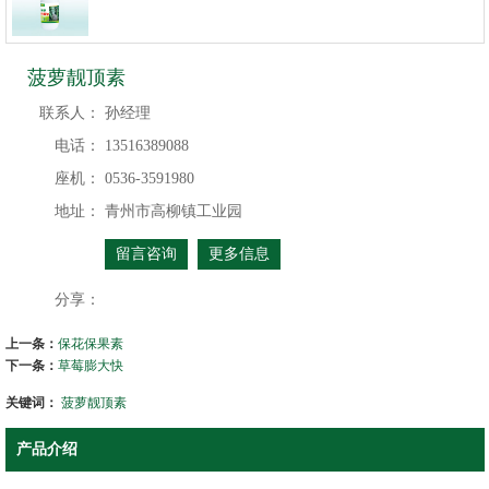
菠萝靓顶素
联系人：
孙经理
电话：
13516389088
座机：
0536-3591980
地址：
青州市高柳镇工业园
留言咨询
更多信息
分享：
上一条：
保花保果素
下一条：
草莓膨大快
关键词：
菠萝靓顶素
产品介绍