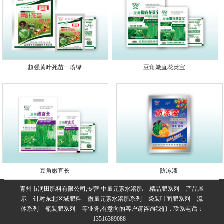
超强黄叶死苗一喷绿
豆角嫩直花荚宝
豆角嫩直长
防冻液
青州市润田肥料有限公司,专营
中量元素水溶肥
精品肥系列
产品展
示
针对东北区域肥料
微量元素水溶肥系列
袋装叶面肥系列
流
体系列
瓶装肥系列
等业务,有意向的客户请咨询我们，联系电话：
13516389088