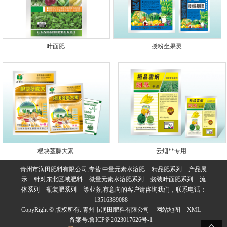
叶面肥
授粉坐果灵
根块茎膨大素
云烟**专用
青州市润田肥料有限公司,专营
中量元素水溶肥
精品肥系列
产品展
示
针对东北区域肥料
微量元素水溶肥系列
袋装叶面肥系列
流
体系列
瓶装肥系列
等业务,有意向的客户请咨询我们，联系电话：
13516389088
CopyRight © 版权所有:
青州市润田肥料有限公司
网站地图
XML
备案号:
鲁ICP备2023017626号-1